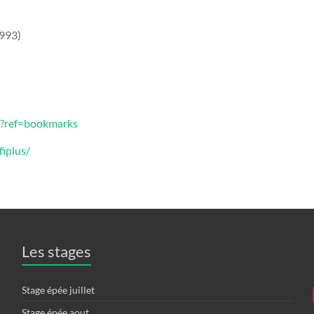
 993)
/?ref=bookmarks
iplus/
Les stages
Stage épée juillet
Stage épée aout